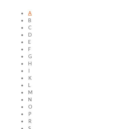
A
B
C
D
E
F
G
H
I
K
L
M
N
O
P
R
S